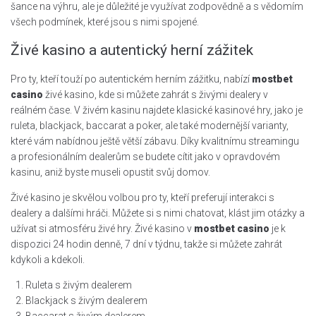
šance na výhru, ale je důležité je využívat zodpovědně a s vědomím
všech podmínek, které jsou s nimi spojené.
Živé kasino a autentický herní zážitek
Pro ty, kteří touží po autentickém herním zážitku, nabízí
mostbet
casino
živé kasino, kde si můžete zahrát s živými dealery v
reálném čase. V živém kasinu najdete klasické kasinové hry, jako je
ruleta, blackjack, baccarat a poker, ale také modernější varianty,
které vám nabídnou ještě větší zábavu. Díky kvalitnímu streamingu
a profesionálním dealerům se budete cítit jako v opravdovém
kasinu, aniž byste museli opustit svůj domov.
Živé kasino je skvělou volbou pro ty, kteří preferují interakci s
dealery a dalšími hráči. Můžete si s nimi chatovat, klást jim otázky a
užívat si atmosféru živé hry. Živé kasino v
mostbet casino
je k
dispozici 24 hodin denně, 7 dní v týdnu, takže si můžete zahrát
kdykoli a kdekoli.
Ruleta s živým dealerem
Blackjack s živým dealerem