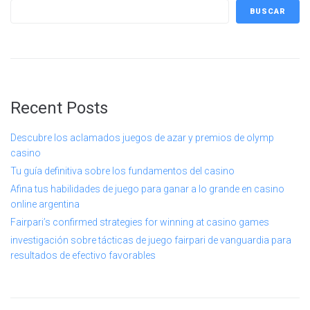
BUSCAR
Recent Posts
Descubre los aclamados juegos de azar y premios de olymp
casino
Tu guía definitiva sobre los fundamentos del casino
Afina tus habilidades de juego para ganar a lo grande en casino
online argentina
Fairpari’s confirmed strategies for winning at casino games
investigación sobre tácticas de juego fairpari de vanguardia para
resultados de efectivo favorables