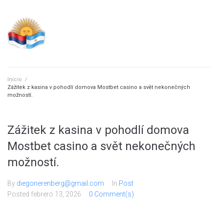
Skip
to
content
Inicio
/
Zážitek z kasina v pohodlí domova Mostbet casino a svět nekonečných
možností.
Zážitek z kasina v pohodlí domova
Mostbet casino a svět nekonečných
možností.
By
diegonerenberg@gmail.com
In
Post
Posted
febrero 13, 2026
0 Comment(s)