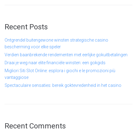
Recent Posts
Ontgrendel buitengewone winsten strategische casino
bescherming voor elke speler
Verdien baanbrekende rendementen met eerlijke gokuitbetalingen
Draai je weg naar elite financiële winsten: een gokgids
Migliori Siti Slot Online: esplora i giochi e le promozioni più
vantaggiose
Spectaculaire sensaties: bereik goktevredenheid in het casino
Recent Comments