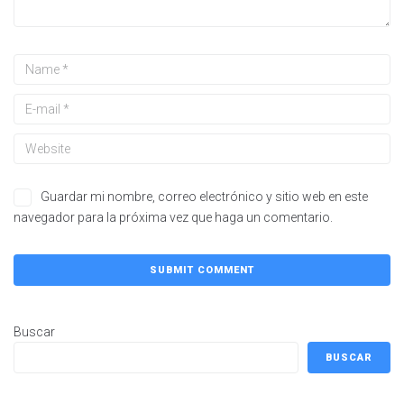
Guardar mi nombre, correo electrónico y sitio web en este
navegador para la próxima vez que haga un comentario.
Buscar
BUSCAR