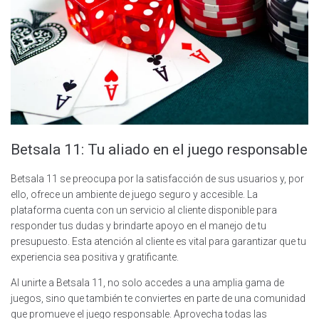
Betsala 11: Tu aliado en el juego responsable
Betsala 11 se preocupa por la satisfacción de sus usuarios y, por
ello, ofrece un ambiente de juego seguro y accesible. La
plataforma cuenta con un servicio al cliente disponible para
responder tus dudas y brindarte apoyo en el manejo de tu
presupuesto. Esta atención al cliente es vital para garantizar que tu
experiencia sea positiva y gratificante.
Al unirte a Betsala 11, no solo accedes a una amplia gama de
juegos, sino que también te conviertes en parte de una comunidad
que promueve el juego responsable. Aprovecha todas las