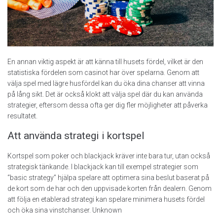
En annan viktig aspekt är att känna till husets fördel, vilket är den
statistiska fördelen som casinot har över spelarna. Genom att
välja spel med lägre husfördel kan du öka dina chanser att vinna
på lång sikt. Det är också klokt att välja spel där du kan använda
strategier, eftersom dessa ofta ger dig fler möjligheter att påverka
resultatet.
Att använda strategi i kortspel
Kortspel som poker och blackjack kräver inte bara tur, utan också
strategisk tänkande. I blackjack kan till exempel strategier som
“basic strategy” hjälpa spelare att optimera sina beslut baserat på
de kort som de har och den uppvisade korten från dealern. Genom
att följa en etablerad strategi kan spelare minimera husets fördel
och öka sina vinstchanser. Unknown