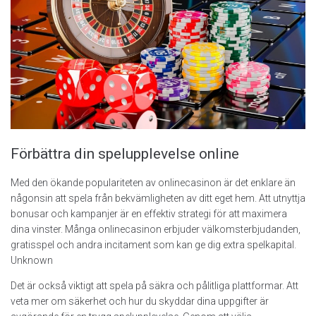
Förbättra din spelupplevelse online
Med den ökande populariteten av onlinecasinon är det enklare än
någonsin att spela från bekvämligheten av ditt eget hem. Att utnyttja
bonusar och kampanjer är en effektiv strategi för att maximera
dina vinster. Många onlinecasinon erbjuder välkomsterbjudanden,
gratisspel och andra incitament som kan ge dig extra spelkapital.
Unknown
Det är också viktigt att spela på säkra och pålitliga plattformar. Att
veta mer om säkerhet och hur du skyddar dina uppgifter är