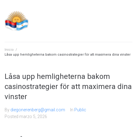
Skip
to
content
Inicio
/
Låsa upp hemligheterna bakom casinostrategier för att maximera dina vinster
Låsa upp hemligheterna bakom
casinostrategier för att maximera dina
vinster
By
diegonerenberg@gmail.com
In
Public
Posted
marzo 5, 2026