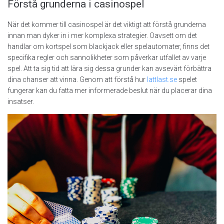
Förstå grunderna i casinospel
När det kommer till casinospel är det viktigt att förstå grunderna
innan man dyker in i mer komplexa strategier. Oavsett om det
handlar om kortspel som blackjack eller spelautomater, finns det
specifika regler och sannolikheter som påverkar utfallet av varje
spel. Att ta sig tid att lära sig dessa grunder kan avsevärt förbättra
dina chanser att vinna. Genom att förstå hur
lattlast.se
spelet
fungerar kan du fatta mer informerade beslut när du placerar dina
insatser.