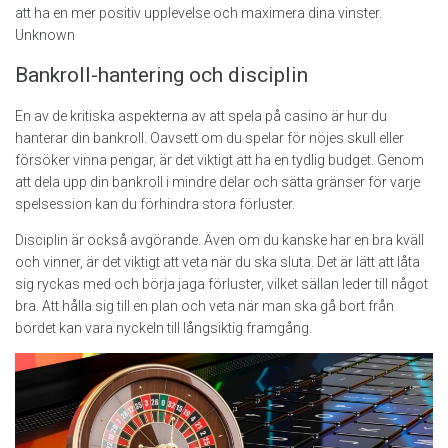
att ha en mer positiv upplevelse och maximera dina vinster.
Unknown
Bankroll-hantering och disciplin
En av de kritiska aspekterna av att spela på casino är hur du
hanterar din bankroll. Oavsett om du spelar för nöjes skull eller
försöker vinna pengar, är det viktigt att ha en tydlig budget. Genom
att dela upp din bankroll i mindre delar och sätta gränser för varje
spelsession kan du förhindra stora förluster.
Disciplin är också avgörande. Även om du kanske har en bra kväll
och vinner, är det viktigt att veta när du ska sluta. Det är lätt att låta
sig ryckas med och börja jaga förluster, vilket sällan leder till något
bra. Att hålla sig till en plan och veta när man ska gå bort från
bordet kan vara nyckeln till långsiktig framgång.