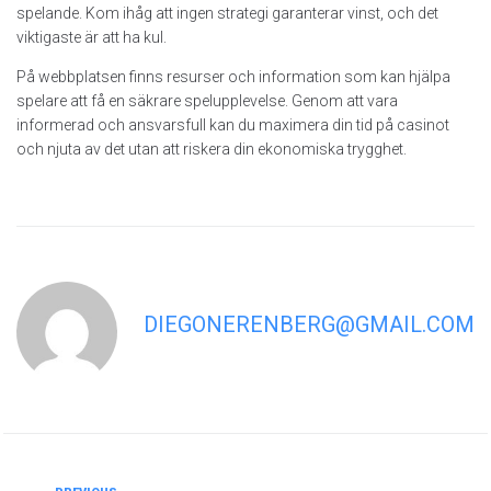
spelande. Kom ihåg att ingen strategi garanterar vinst, och det
viktigaste är att ha kul.
På webbplatsen finns resurser och information som kan hjälpa
spelare att få en säkrare spelupplevelse. Genom att vara
informerad och ansvarsfull kan du maximera din tid på casinot
och njuta av det utan att riskera din ekonomiska trygghet.
DIEGONERENBERG@GMAIL.COM