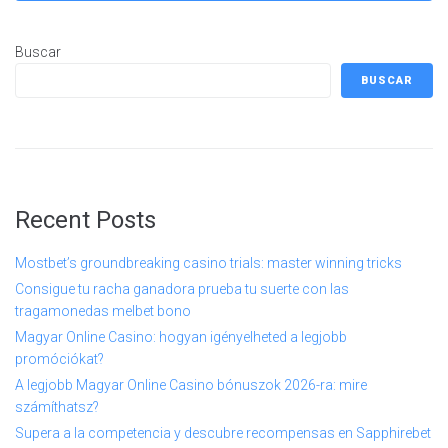
Buscar
BUSCAR
Recent Posts
Mostbet’s groundbreaking casino trials: master winning tricks
Consigue tu racha ganadora prueba tu suerte con las
tragamonedas melbet bono
Magyar Online Casino: hogyan igényelheted a legjobb
promóciókat?
A legjobb Magyar Online Casino bónuszok 2026-ra: mire
számíthatsz?
Supera a la competencia y descubre recompensas en Sapphirebet