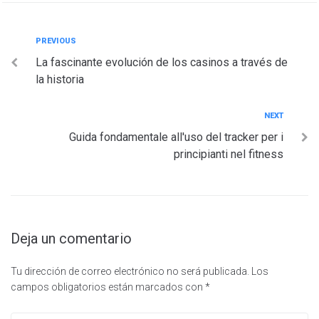
Navegación
Previous
PREVIOUS
La fascinante evolución de los casinos a través de
de
la historia
entradas
Next
NEXT
Guida fondamentale all'uso del tracker per i
principianti nel fitness
Deja un comentario
Tu dirección de correo electrónico no será publicada.
Los
campos obligatorios están marcados con
*