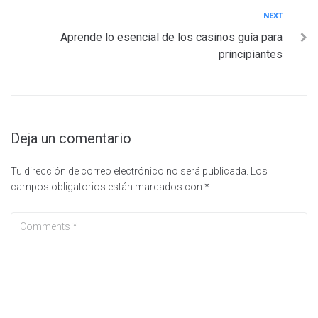
Next
NEXT
Aprende lo esencial de los casinos guía para
principiantes
Deja un comentario
Tu dirección de correo electrónico no será publicada.
Los
campos obligatorios están marcados con
*