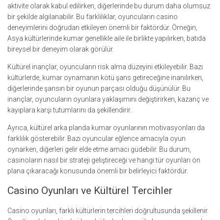
aktivite olarak kabul edilirken, diğerlerinde bu durum daha olumsuz
bir şekilde algılanabilir. Bu farklılıklar, oyuncuların casino
deneyimlerini doğrudan etkileyen önemli bir faktördür. Örneğin,
Asya kültürlerinde kumar genellikle aile ile birlikte yapılırken, batıda
bireysel bir deneyim olarak görülür.
Kültürel inançlar, oyuncuların risk alma düzeyini etkileyebilir. Bazı
kültürlerde, kumar oynamanın kötü şans getireceğine inanılırken,
diğerlerinde şansın bir oyunun parçası olduğu düşünülür. Bu
inançlar, oyuncuların oyunlara yaklaşımını değiştirirken, kazanç ve
kayıplara karşı tutumlarını da şekillendirir.
Ayrıca, kültürel arka planda kumar oyunlarının motivasyonları da
farklılık gösterebilir. Bazı oyuncular eğlence amacıyla oyun
oynarken, diğerleri gelir elde etme amacı güdebilir. Bu durum,
casinoların nasıl bir strateji geliştireceği ve hangi tür oyunları ön
plana çıkaracağı konusunda önemli bir belirleyici faktördür.
Casino Oyunları ve Kültürel Tercihler
Casino oyunları, farklı kültürlerin tercihleri doğrultusunda şekillenir.