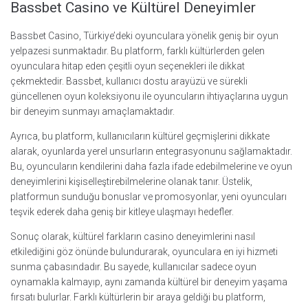
Bassbet Casino ve Kültürel Deneyimler
Bassbet Casino, Türkiye’deki oyunculara yönelik geniş bir oyun
yelpazesi sunmaktadır. Bu platform, farklı kültürlerden gelen
oyunculara hitap eden çeşitli oyun seçenekleri ile dikkat
çekmektedir. Bassbet, kullanıcı dostu arayüzü ve sürekli
güncellenen oyun koleksiyonu ile oyuncuların ihtiyaçlarına uygun
bir deneyim sunmayı amaçlamaktadır.
Ayrıca, bu platform, kullanıcıların kültürel geçmişlerini dikkate
alarak, oyunlarda yerel unsurların entegrasyonunu sağlamaktadır.
Bu, oyuncuların kendilerini daha fazla ifade edebilmelerine ve oyun
deneyimlerini kişiselleştirebilmelerine olanak tanır. Üstelik,
platformun sunduğu bonuslar ve promosyonlar, yeni oyuncuları
teşvik ederek daha geniş bir kitleye ulaşmayı hedefler.
Sonuç olarak, kültürel farkların casino deneyimlerini nasıl
etkilediğini göz önünde bulundurarak, oyunculara en iyi hizmeti
sunma çabasındadır. Bu sayede, kullanıcılar sadece oyun
oynamakla kalmayıp, aynı zamanda kültürel bir deneyim yaşama
fırsatı bulurlar. Farklı kültürlerin bir araya geldiği bu platform,