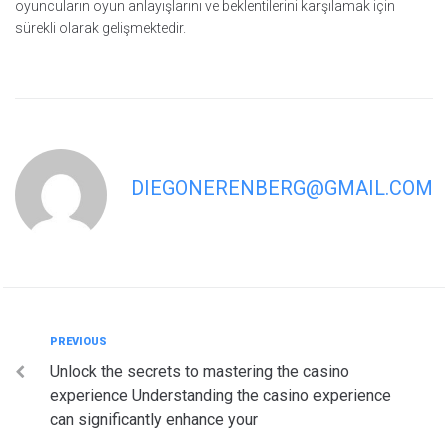
oyuncuların oyun anlayışlarını ve beklentilerini karşılamak için
sürekli olarak gelişmektedir.
DIEGONERENBERG@GMAIL.COM
Navegación
Previous
PREVIOUS
Unlock the secrets to mastering the casino
de
experience Understanding the casino experience
entradas
can significantly enhance your