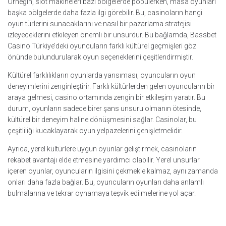
Örneğin, slot makineleri bazı bölgelerde popülerken, masa oyunları
başka bölgelerde daha fazla ilgi görebilir. Bu, casinoların hangi
oyun türlerini sunacaklarını ve nasıl bir pazarlama stratejisi
izleyeceklerini etkileyen önemli bir unsurdur. Bu bağlamda, Bassbet
Casino Türkiye’deki oyuncuların farklı kültürel geçmişleri göz
önünde bulundurularak oyun seçeneklerini çeşitlendirmiştir.
Kültürel farklılıkların oyunlarda yansıması, oyuncuların oyun
deneyimlerini zenginleştirir. Farklı kültürlerden gelen oyuncuların bir
araya gelmesi, casino ortamında zengin bir etkileşim yaratır. Bu
durum, oyunların sadece birer şans unsuru olmanın ötesinde,
kültürel bir deneyim haline dönüşmesini sağlar. Casinolar, bu
çeşitliliği kucaklayarak oyun yelpazelerini genişletmelidir.
Ayrıca, yerel kültürlere uygun oyunlar geliştirmek, casinoların
rekabet avantajı elde etmesine yardımcı olabilir. Yerel unsurlar
içeren oyunlar, oyuncuların ilgisini çekmekle kalmaz, aynı zamanda
onları daha fazla bağlar. Bu, oyuncuların oyunları daha anlamlı
bulmalarına ve tekrar oynamaya teşvik edilmelerine yol açar.