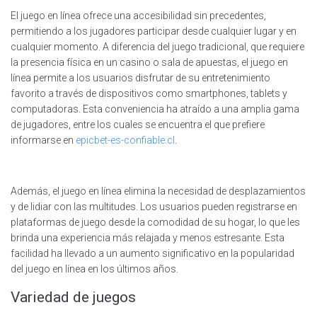
El juego en línea ofrece una accesibilidad sin precedentes,
permitiendo a los jugadores participar desde cualquier lugar y en
cualquier momento. A diferencia del juego tradicional, que requiere
la presencia física en un casino o sala de apuestas, el juego en
línea permite a los usuarios disfrutar de su entretenimiento
favorito a través de dispositivos como smartphones, tablets y
computadoras. Esta conveniencia ha atraído a una amplia gama
de jugadores, entre los cuales se encuentra el que prefiere
informarse en
epicbet-es-confiable.cl
.
Además, el juego en línea elimina la necesidad de desplazamientos
y de lidiar con las multitudes. Los usuarios pueden registrarse en
plataformas de juego desde la comodidad de su hogar, lo que les
brinda una experiencia más relajada y menos estresante. Esta
facilidad ha llevado a un aumento significativo en la popularidad
del juego en línea en los últimos años.
Variedad de juegos