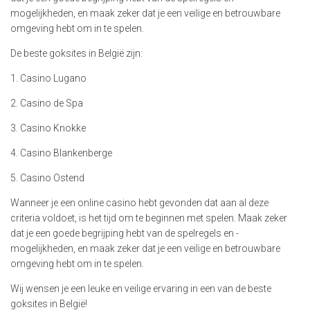
mogelijkheden, en maak zeker dat je een veilige en betrouwbare
omgeving hebt om in te spelen.
De beste goksites in België zijn:
1. Casino Lugano
2. Casino de Spa
3. Casino Knokke
4. Casino Blankenberge
5. Casino Ostend
Wanneer je een online casino hebt gevonden dat aan al deze
criteria voldoet, is het tijd om te beginnen met spelen. Maak zeker
dat je een goede begrijping hebt van de spelregels en -
mogelijkheden, en maak zeker dat je een veilige en betrouwbare
omgeving hebt om in te spelen.
Wij wensen je een leuke en veilige ervaring in een van de beste
goksites in België!