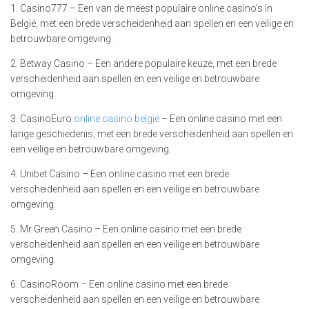
1. Casino777 – Een van de meest populaire online casino’s in
België, met een brede verscheidenheid aan spellen en een veilige en
betrouwbare omgeving.
2. Betway Casino – Een andere populaire keuze, met een brede
verscheidenheid aan spellen en een veilige en betrouwbare
omgeving.
3. CasinoEuro
online casino belgië
– Een online casino met een
lange geschiedenis, met een brede verscheidenheid aan spellen en
een veilige en betrouwbare omgeving.
4. Unibet Casino – Een online casino met een brede
verscheidenheid aan spellen en een veilige en betrouwbare
omgeving.
5. Mr Green Casino – Een online casino met een brede
verscheidenheid aan spellen en een veilige en betrouwbare
omgeving.
6. CasinoRoom – Een online casino met een brede
verscheidenheid aan spellen en een veilige en betrouwbare