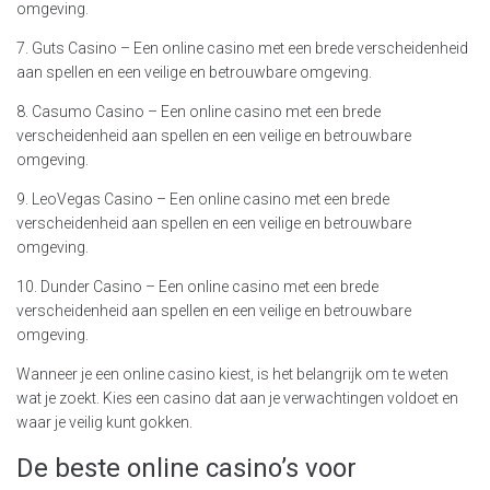
omgeving.
7. Guts Casino – Een online casino met een brede verscheidenheid
aan spellen en een veilige en betrouwbare omgeving.
8. Casumo Casino – Een online casino met een brede
verscheidenheid aan spellen en een veilige en betrouwbare
omgeving.
9. LeoVegas Casino – Een online casino met een brede
verscheidenheid aan spellen en een veilige en betrouwbare
omgeving.
10. Dunder Casino – Een online casino met een brede
verscheidenheid aan spellen en een veilige en betrouwbare
omgeving.
Wanneer je een online casino kiest, is het belangrijk om te weten
wat je zoekt. Kies een casino dat aan je verwachtingen voldoet en
waar je veilig kunt gokken.
De beste online casino’s voor