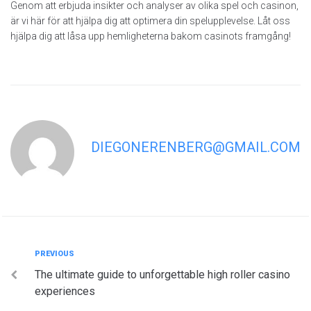
Genom att erbjuda insikter och analyser av olika spel och casinon,
är vi här för att hjälpa dig att optimera din spelupplevelse. Låt oss
hjälpa dig att låsa upp hemligheterna bakom casinots framgång!
DIEGONERENBERG@GMAIL.COM
Navegación
Previous
PREVIOUS
The ultimate guide to unforgettable high roller casino
de
experiences
entradas