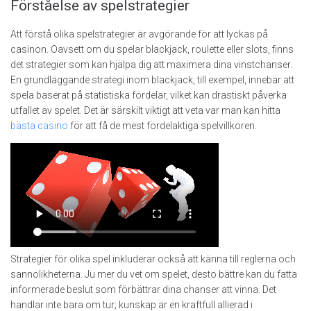
Förståelse av spelstrategier
Att förstå olika spelstrategier är avgörande för att lyckas på
casinon. Oavsett om du spelar blackjack, roulette eller slots, finns
det strategier som kan hjälpa dig att maximera dina vinstchanser.
En grundläggande strategi inom blackjack, till exempel, innebär att
spela baserat på statistiska fördelar, vilket kan drastiskt påverka
utfallet av spelet. Det är särskilt viktigt att veta var man kan hitta
bästa casino
för att få de mest fördelaktiga spelvillkoren.
Strategier för olika spel inkluderar också att känna till reglerna och
sannolikheterna. Ju mer du vet om spelet, desto bättre kan du fatta
informerade beslut som förbättrar dina chanser att vinna. Det
handlar inte bara om tur; kunskap är en kraftfull allierad i