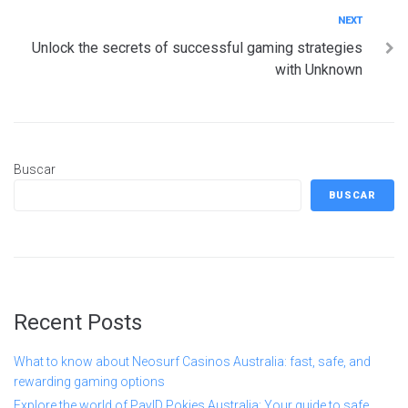
Next
NEXT
Unlock the secrets of successful gaming strategies
with Unknown
Buscar
BUSCAR
Recent Posts
What to know about Neosurf Casinos Australia: fast, safe, and
rewarding gaming options
Explore the world of PayID Pokies Australia: Your guide to safe