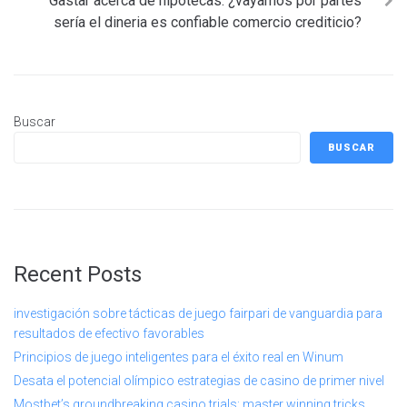
Gastar acerca de hipotecas: ¿vayamos por partes
serí­a el dineria es confiable comercio crediticio?
Buscar
BUSCAR
Recent Posts
investigación sobre tácticas de juego fairpari de vanguardia para
resultados de efectivo favorables
Principios de juego inteligentes para el éxito real en Winum
Desata el potencial olímpico estrategias de casino de primer nivel
Mostbet’s groundbreaking casino trials: master winning tricks