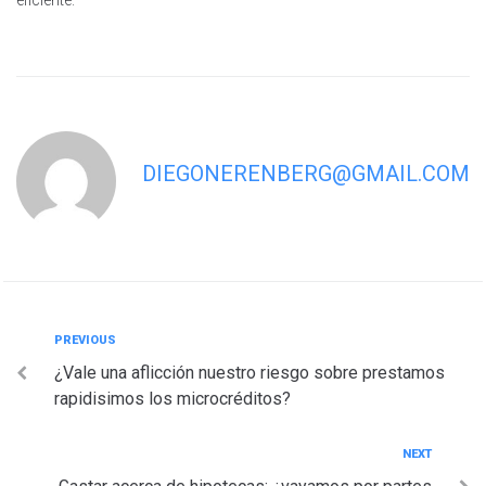
eficiente.
DIEGONERENBERG@GMAIL.COM
Navegación
Previous
PREVIOUS
¿Vale una aflicción nuestro riesgo sobre prestamos
de
rapidisimos los microcréditos?
entradas
Next
NEXT