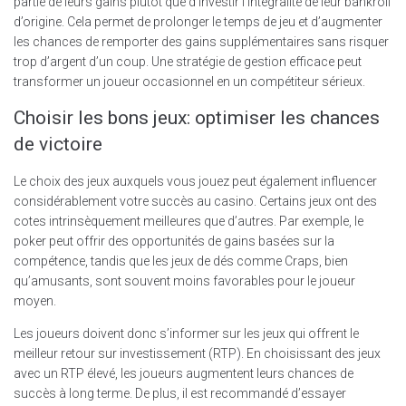
partie de leurs gains plutôt que d’investir l’intégralité de leur bankroll
d’origine. Cela permet de prolonger le temps de jeu et d’augmenter
les chances de remporter des gains supplémentaires sans risquer
trop d’argent d’un coup. Une stratégie de gestion efficace peut
transformer un joueur occasionnel en un compétiteur sérieux.
Choisir les bons jeux: optimiser les chances
de victoire
Le choix des jeux auxquels vous jouez peut également influencer
considérablement votre succès au casino. Certains jeux ont des
cotes intrinsèquement meilleures que d’autres. Par exemple, le
poker peut offrir des opportunités de gains basées sur la
compétence, tandis que les jeux de dés comme Craps, bien
qu’amusants, sont souvent moins favorables pour le joueur
moyen.
Les joueurs doivent donc s’informer sur les jeux qui offrent le
meilleur retour sur investissement (RTP). En choisissant des jeux
avec un RTP élevé, les joueurs augmentent leurs chances de
succès à long terme. De plus, il est recommandé d’essayer