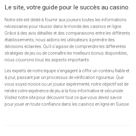
Le site, votre guide pour le succès au casino
Notre site est dédié à fournir aux joueurs toutes les informations
nécessaires pour réussir dans le monde des casinos en ligne.
Grâce à des avis détaillés et des comparaisons entre les différents
établissements, nous aidons les utilisateurs à prendre des
décisions éclairées. Qu’il s’agisse de comprendre les différentes
stratégies de jeu ou de connaître les meilleurs bonus disponibles,
nous couvrons tous les aspects importants.
Les experts de notre équipe s’engagent à offrir un contenu fiable et
à jour, passant par un processus de vérification rigoureux. Que
vous soyez novice ou un joueur expérimenté, notre objectif est de
rendre votre expérience de jeu à la fois informative et sécurisée.
Visitez notre site pour découvrir tout ce que vous devez savoir
pour jouer en toute confiance dans les casinos en ligne en Suisse.