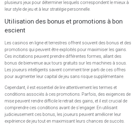
plusieurs jeux pour déterminer lesquels correspondent le mieux à
leur style de jeu et à leur stratégie personnelle.
Utilisation des bonus et promotions à bon
escient
Les casinos en ligne et terrestres offrent souvent des bonus et des
promotions qui peuvent être exploités pour maximiser les gains.
Ces incitations peuvent prendre différentes formes, allant des
bonus de bienvenue aux tours gratuits sur les machines à sous.
Les joueurs intelligents savent comment tirer parti de ces offres
pour augmenter leur capital de jeu sans risque supplémentaire.
Cependant, il est essentiel de lire attentivement les termes et
conditions associés à ces promotions. Parfois, des exigences de
mise peuvent rendre difficile le retrait des gains, et il est crucial de
comprendre ces conditions avant de s’engager. En utilisant
judicieusement ces bonus, les joueurs peuvent améliorer leur
expérience de jeu tout en maximisant leurs chances de succès.