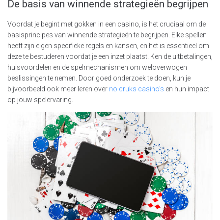
De basis van winnende strategieën begrijpen
Voordat je begint met gokken in een casino, is het cruciaal om de
basisprincipes van winnende strategieën te begrijpen. Elke spellen
heeft zijn eigen specifieke regels en kansen, en het is essentieel om
deze te bestuderen voordat je een inzet plaatst. Ken de uitbetalingen,
huisvoordelen en de spelmechanismen om weloverwogen
beslissingen te nemen. Door goed onderzoek te doen, kun je
bijvoorbeeld ook meer leren over
no cruks casino's
en hun impact
op jouw spelervaring.