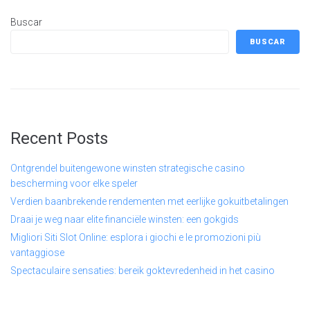
Buscar
BUSCAR
Recent Posts
Ontgrendel buitengewone winsten strategische casino
bescherming voor elke speler
Verdien baanbrekende rendementen met eerlijke gokuitbetalingen
Draai je weg naar elite financiële winsten: een gokgids
Migliori Siti Slot Online: esplora i giochi e le promozioni più
vantaggiose
Spectaculaire sensaties: bereik goktevredenheid in het casino