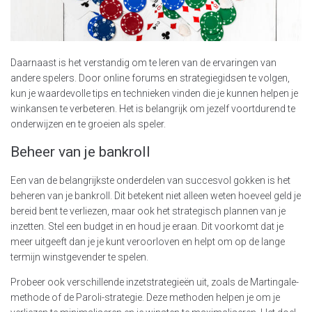
Daarnaast is het verstandig om te leren van de ervaringen van
andere spelers. Door online forums en strategiegidsen te volgen,
kun je waardevolle tips en technieken vinden die je kunnen helpen je
winkansen te verbeteren. Het is belangrijk om jezelf voortdurend te
onderwijzen en te groeien als speler.
Beheer van je bankroll
Een van de belangrijkste onderdelen van succesvol gokken is het
beheren van je bankroll. Dit betekent niet alleen weten hoeveel geld je
bereid bent te verliezen, maar ook het strategisch plannen van je
inzetten. Stel een budget in en houd je eraan. Dit voorkomt dat je
meer uitgeeft dan je je kunt veroorloven en helpt om op de lange
termijn winstgevender te spelen.
Probeer ook verschillende inzetstrategieën uit, zoals de Martingale-
methode of de Paroli-strategie. Deze methoden helpen je om je