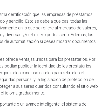
misma certificación que las empresas de préstamos
do y sencillo. Esto se debe a que casi todas las
ivamente en lo que se refiere al mercado de valores,
uy diversas y/o el dinero podría serlo. Además, los
rios de automatización si desea mostrar documentos
es ofrece ventajas únicas para los prestatarios. Por
as podían publicar la identidad de los prestatarios
ergonzarlos o incluso usarlos para retirarles el
eguridad personal y la legislación de protección de
oteger a sus seres queridos consultando el sitio web
o el idioma gradualmente.
ortante o un avance inteligente, el sistema de