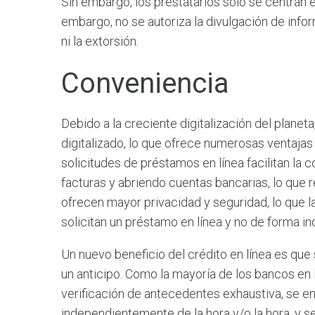
Sin embargo, los prestatarios solo se centran 
embargo, no se autoriza la divulgación de inform
ni la extorsión.
Conveniencia
Debido a la creciente digitalización del planet
digitalizado, lo que ofrece numerosas ventajas
solicitudes de préstamos en línea facilitan la c
facturas y abriendo cuentas bancarias, lo que
ofrecen mayor privacidad y seguridad, lo que l
solicitan un préstamo en línea y no de forma ind
Un nuevo beneficio del crédito en línea es qu
un anticipo. Como la mayoría de los bancos en l
verificación de antecedentes exhaustiva, se en
independientemente de la hora y/o la hora, y se