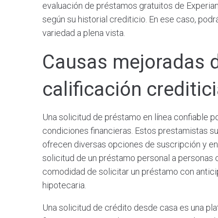
evaluación de préstamos gratuitos de Experia
según su historial crediticio. En ese caso, po
variedad a plena vista.
Causas mejoradas 
calificación creditic
Una solicitud de préstamo en línea confiable p
condiciones financieras. Estos prestamistas sue
ofrecen diversas opciones de suscripción y en
solicitud de un préstamo personal a personas c
comodidad de solicitar un préstamo con anticip
hipotecaria.
Una solicitud de crédito desde casa es una pl