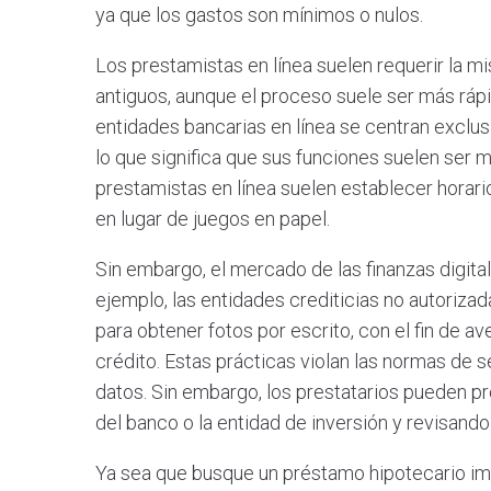
ya que los gastos son mínimos o nulos.
Los prestamistas en línea suelen requerir la 
antiguos, aunque el proceso suele ser más rápi
entidades bancarias en línea se centran exclus
lo que significa que sus funciones suelen ser m
prestamistas en línea suelen establecer hora
en lugar de juegos en papel.
Sin embargo, el mercado de las finanzas digital
ejemplo, las entidades crediticias no autorizad
para obtener fotos por escrito, con el fin de av
crédito. Estas prácticas violan las normas de s
datos. Sin embargo, los prestatarios pueden pr
del banco o la entidad de inversión y revisand
Ya sea que busque un préstamo hipotecario imp