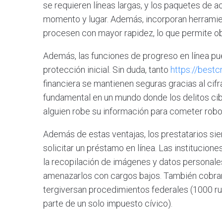
se requieren líneas largas, y los paquetes de a
momento y lugar. Además, incorporan herramien
procesen con mayor rapidez, lo que permite ob
Además, las funciones de progreso en línea pu
protección inicial. Sin duda, tanto
https://best
financiera se mantienen seguras gracias al cifr
fundamental en un mundo donde los delitos ci
alguien robe su información para cometer robo
Además de estas ventajas, los prestatarios sie
solicitar un préstamo en línea. Las institucion
la recopilación de imágenes y datos personale
amenazarlos con cargos bajos. También cobra
tergiversan procedimientos federales (1000 ru
parte de un solo impuesto cívico).