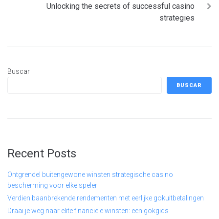
Unlocking the secrets of successful casino
strategies
Buscar
BUSCAR
Recent Posts
Ontgrendel buitengewone winsten strategische casino
bescherming voor elke speler
Verdien baanbrekende rendementen met eerlijke gokuitbetalingen
Draai je weg naar elite financiële winsten: een gokgids