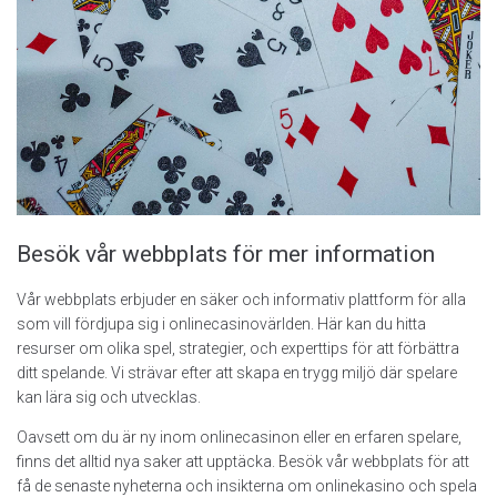
Besök vår webbplats för mer information
Vår webbplats erbjuder en säker och informativ plattform för alla
som vill fördjupa sig i onlinecasinovärlden. Här kan du hitta
resurser om olika spel, strategier, och experttips för att förbättra
ditt spelande. Vi strävar efter att skapa en trygg miljö där spelare
kan lära sig och utvecklas.
Oavsett om du är ny inom onlinecasinon eller en erfaren spelare,
finns det alltid nya saker att upptäcka. Besök vår webbplats för att
få de senaste nyheterna och insikterna om onlinekasino och spela